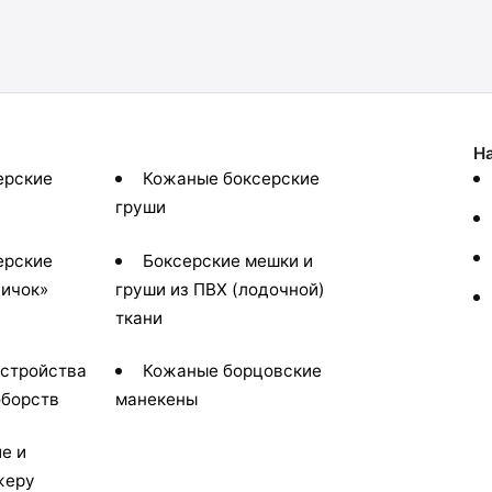
Н
ерские
Кожаные боксерские
груши
ерские
Боксерские мешки и
вичок»
груши из ПВХ (лодочной)
ткани
устройства
Кожаные борцовские
оборств
манекены
е и
жеру