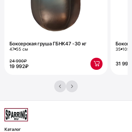
Боксерская груша ГБНК47 -30 кг
Боксер
47
55 см
35
105 
24 990₽
31 99
19 992₽
Каталог